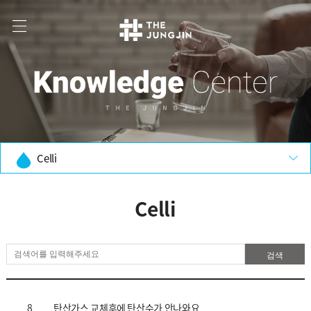
Celli
Celli
8
탄산가스 교체후에 탄산수가 안나와요